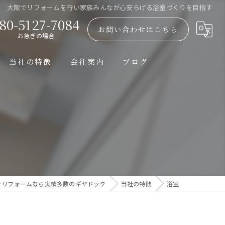
大阪でリフォームを行い家族みんなが心安らげる浴室づくりを目指す
80-5127-7084
お問い合わせはこちら
お急ぎの場合
当社の特徴
会社案内
ブログ
浴室
漫画特集
エアコン
換気扇
トイレ
でリフォームなら実績多数のギヤドック
当社の特徴
浴室
修理