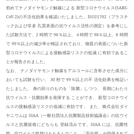
初めてナノダイヤモンド触媒による
新型コロナウイルス
(SARS-
CoV-2)
の不活化効果を確認いたしました。
ISO21702
（プラスチ
ックおよび非多
孔質表面の抗ウイルス活性の測定）を参考にし
た試験方法で、
2
時間で
96
％以上、４時間で
98
％以上、
8
時間
で
99
％以上の減少率が検証されており、物質の表面についた新
型コロナウイルスによる接触感染リスクの低減
に有効であるこ
とが報告されました。
なお、
ナノダイヤモンド触媒をアルコールに含有させた成分に
おいても試験を行い、
30
秒で
99
％以上の不
活化効果を検証い
たしました。
身の回りのものを「除菌」しつつ、
長期にわたり
抗ウイルス・抗菌効果を発揮する
ことができ、
新型コロナウイ
ルスの接触感染リスクの低減に有効です。
また、株式会社ダイ
ヤニウムは
SIAA
（一般社団法人抗菌製品技術協議会）の抗ウイ
ルスと抗菌規格にどちらも
登録済みです。
SIAA
には、抗菌性
能、抗ウイルス性能はもちろんのこと、「安全性」が担保されて